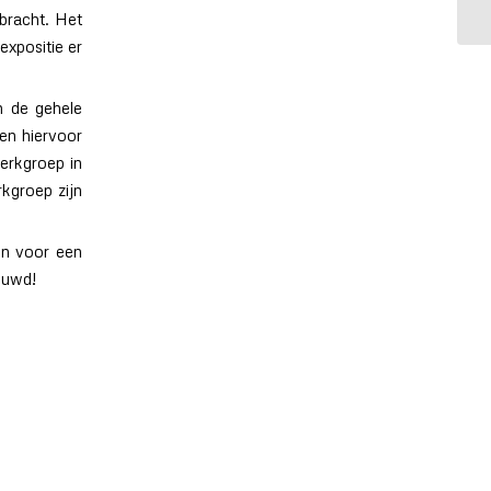
bracht. Het
expositie er
n de gehele
ben hiervoor
erkgroep in
kgroep zijn
en voor een
ouwd!