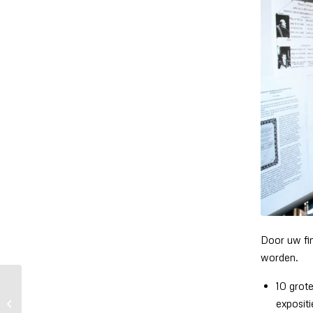
Door uw fin
worden.
10 grote
Verrassende opening
van tentoonstelling “De
expositi