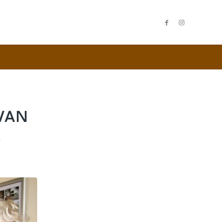
VAN
!