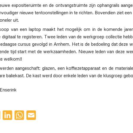
ieuwe expositieruimte en de ontvangstruimte zijn ophangrails aange
nvoudiger nieuwe tentoonstellingen in te richten. Bovendien ziet een 
oneler uit.
oop van een laptop maakt het mogelijk om in de komende jare
e digitaal te registeren. Twee leden van de werkgroep collectie heb
edaagse cursus gevolgd in Arnhem. Het is de bedoeling dat deze w
nde tijd start met de werkzaamheden. Nieuwe leden van deze wer
te welkom!!
werden aangeschaft: glazen, een koffiezetapparaat en de material
bare baliekast. De kast werd door enkele leden van de klusgroep geb
 Enserink
cebook
Twitter
LinkedIn
WhatsApp
Email