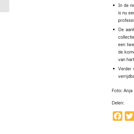
Grens” van Ben Maan...
In de n
is nu ee
professi
De aank
collecti
een twe
de kome
van har
Verder 
verrijd
Foto: Anja
Delen:
Fa