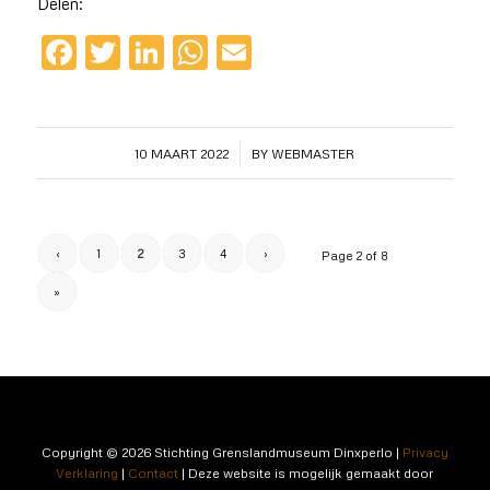
Delen:
Facebook
Twitter
LinkedIn
WhatsApp
Email
/
10 MAART 2022
BY
WEBMASTER
‹
1
2
3
4
›
Page 2 of 8
»
Copyright © 2026 Stichting Grenslandmuseum Dinxperlo |
Privacy
Verklaring
|
Contact
|
Deze website is mogelijk gemaakt door