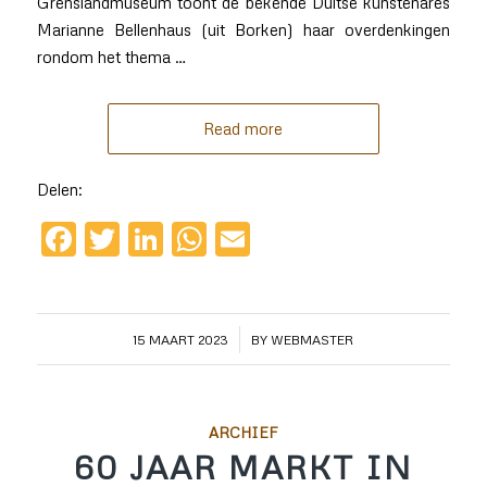
Grenslandmuseum toont de bekende Duitse kunstenares
Marianne Bellenhaus (uit Borken) haar overdenkingen
rondom het thema …
Read more
Delen:
Facebook
Twitter
LinkedIn
WhatsApp
Email
/
15 MAART 2023
BY
WEBMASTER
ARCHIEF
60 JAAR MARKT IN