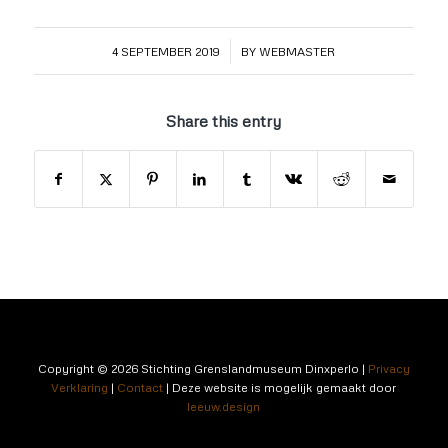
/
4 SEPTEMBER 2019
BY
WEBMASTER
Share this entry
Copyright © 2026 Stichting Grenslandmuseum Dinxperlo |
Privacy
Verklaring
|
Contact
|
Deze website is mogelijk gemaakt door
leeuw.design