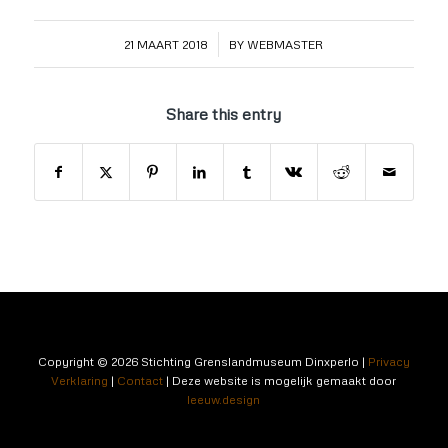
/
21 MAART 2018
BY
WEBMASTER
Share this entry
Copyright © 2026 Stichting Grenslandmuseum Dinxperlo |
Privacy
Verklaring
|
Contact
|
Deze website is mogelijk gemaakt door
leeuw.design