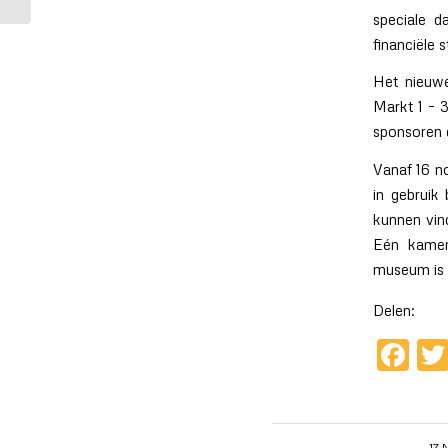
speciale d
financiële 
Het nieuwe
Markt 1 – 3
sponsoren 
Vanaf 16 n
in gebruik
kunnen vind
Eén kamer
museum is 
Delen:
Fa
17