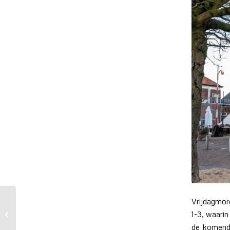
Vrijdagmor
Op zoek naar een
1-3, waari
nieuwe uitdaging?
de komende