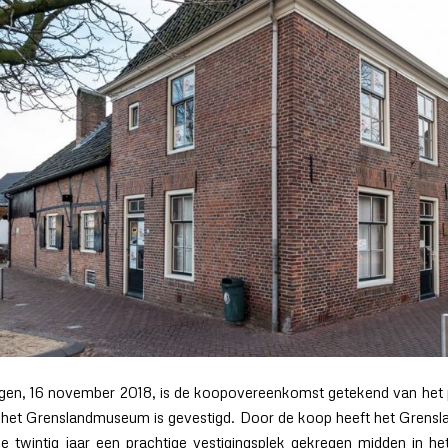
gen, 16 november 2018, is de koopovereenkomst getekend van het
n het Grenslandmuseum is gevestigd. Door de koop heeft het Gren
 twintig jaar een prachtige vestigingsplek gekregen midden in he