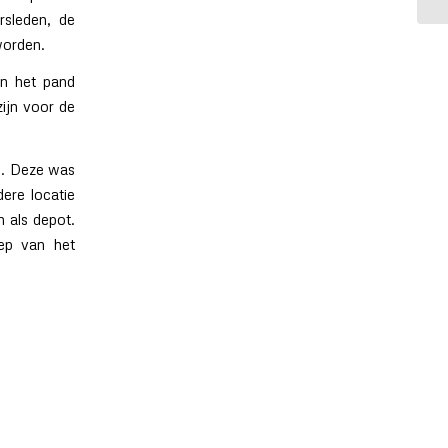
rsleden, de
worden.
an het pand
zijn voor de
d. Deze was
ere locatie
n als depot.
ep van het