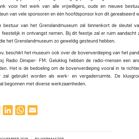
ank voor het werk van alle vrijwilligers, oude en nieuwe bestuu
steun van vele sponsoren en één hoofdsponsor kon dit gerealiseerd 
 bestuur van het Grenslandmuseum zal binnenkort de sleutel v
 feestelijk in ontvangst nemen. Bij dit feestje zal er ruim aandacht 
die het Grenslandmuseum zo geweldig gesteund hebben.
ov. beschikt het museum ook over de bovenverdieping van het pan
 bij Radio Dinxper- FM. Gelukkig hebben de radio-mensen een and
en. Het is de bedoeling om de bovenverdieping vooral in te richte
 zal gebruikt worden als werk- en vergaderruimte. De klusgro
al begonnen met diverse werkzaamheden.
cebook
Twitter
LinkedIn
WhatsApp
Email
/
 NOVEMBER 2018
BY
WEBMASTER