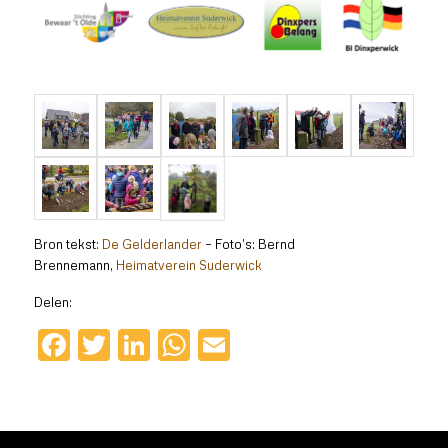
Bron tekst:
De Gelderlander
– Foto’s: Bernd
Brennemann,
Heimatverein Suderwick
Delen:
Facebook
Twitter
LinkedIn
WhatsApp
Email