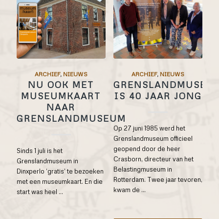
ARCHIEF
,
NIEUWS
ARCHIEF
,
NIEUWS
NU OOK MET
GRENSLANDMUSEU
MUSEUMKAART
IS 40 JAAR JONG
NAAR
GRENSLANDMUSEUM
Op 27 juni 1985 werd het
Grenslandmuseum officieel
geopend door de heer
Sinds 1 juli is het
Crasborn, directeur van het
Grenslandmuseum in
Belastingmuseum in
Dinxperlo ‘gratis’ te bezoeken
Rotterdam. Twee jaar tevoren,
met een museumkaart. En die
kwam de ...
start was heel ...