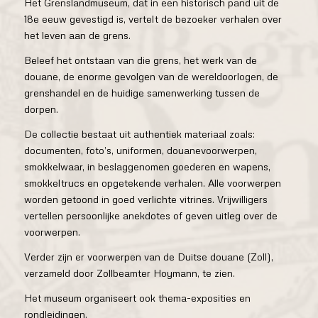
Het Grenslandmuseum, dat in een historisch pand uit de
18e eeuw gevestigd is, vertelt de bezoeker verhalen over
het leven aan de grens.
Beleef het ontstaan van die grens, het werk van de
douane, de enorme gevolgen van de wereldoorlogen, de
grenshandel en de huidige samenwerking tussen de
dorpen.
De collectie bestaat uit authentiek materiaal zoals:
documenten, foto’s, uniformen, douanevoorwerpen,
smokkelwaar, in beslaggenomen goederen en wapens,
smokkeltrucs en opgetekende verhalen. Alle voorwerpen
worden getoond in goed verlichte vitrines. Vrijwilligers
vertellen persoonlijke anekdotes of geven uitleg over de
voorwerpen.
Verder zijn er voorwerpen van de Duitse douane (Zoll),
verzameld door Zollbeamter Hoymann, te zien.
Het museum organiseert ook thema-exposities en
rondleidingen.