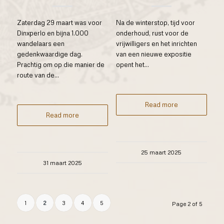
Zaterdag 29 maart was voor
Na de winterstop, tijd voor
Dinxperlo en bijna 1.000
onderhoud, rust voor de
wandelaars een
vrijwilligers en het inrichten
gedenkwaardige dag.
van een nieuwe expositie
Prachtig om op die manier de
opent het...
route van de...
Read more
Read more
25 maart 2025
31 maart 2025
1
2
3
4
5
Page 2 of 5