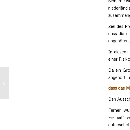
Sicherhei
niederländ
zusammeng
Ziel des P
dass die eh
angehören,
In diesem 
einer Risi
Da ein Gro
Unterstützen Sie das
angehört, 
Grenslandmuseum, besonders in
dass das M
der jetzigen Zeit!
Den Ausschl
Ferner wur
Freiheit” 
aufgescho