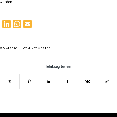
 werden.
cebook
Twitter
LinkedIn
WhatsApp
Email
/
25 MAI 2020
VON
WEBMASTER
Eintrag teilen