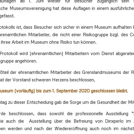
tsauflagen ab 1. Juni wieder für Besucher zugänglich sein s
ische Museumsvereinigung hat diese Auflagen in einem ausführliche
efasst.
rotokolls ist, dass Besucher sich sicher in einem Museum aufhalten
renamtlichen Mitarbeiter, die nicht einer Risikogruppe bzgl. des 
 ihree Arbeit im Museum ohne Risiko tun können.
Protokoll wird (ehrenamtlichen) Mitarbeitern vom Dienst abgerate
kogruppe angehören.
ßteil der ehrenamtlichen Mitarbeiter des Grenslandmuseums der R
hat der Vorstand schweren Herzens beschlossen,
useum (vorläufig) bis zum 1.
September 2020 geschlossen bleibt.
ag zu dieser Entscheidung gab die Sorge um die Gesundheit der Mit
de beschlossen, dass sowohl die professionelle Ausstellung 
wie auch die Ausstellung über die Befreiung von Dinxperlo im
ben werden und nach der Wiedereröffnung auch noch im nächst