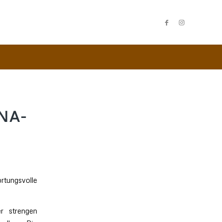
NA-
tungsvolle
r strengen