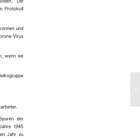
ollen. Die
n Protokoll
 können und
Corona-Virus
n, wenn sie
isikogruppe
arbeiter.
“Spuren der
 Jahre 1945
en Jahr zu