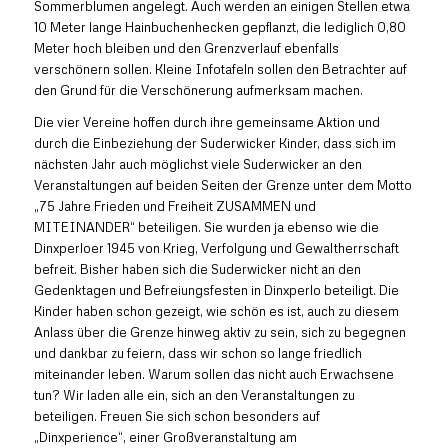
Sommerblumen angelegt. Auch werden an einigen Stellen etwa
10 Meter lange Hainbuchenhecken gepflanzt, die lediglich 0,80
Meter hoch bleiben und den Grenzverlauf ebenfalls
verschönern sollen. Kleine Infotafeln sollen den Betrachter auf
den Grund für die Verschönerung aufmerksam machen.
Die vier Vereine hoffen durch ihre gemeinsame Aktion und
durch die Einbeziehung der Suderwicker Kinder, dass sich im
nächsten Jahr auch möglichst viele Suderwicker an den
Veranstaltungen auf beiden Seiten der Grenze unter dem Motto
„75 Jahre Frieden und Freiheit ZUSAMMEN und
MITEINANDER“ beteiligen. Sie wurden ja ebenso wie die
Dinxperloer 1945 von Krieg, Verfolgung und Gewaltherrschaft
befreit. Bisher haben sich die Suderwicker nicht an den
Gedenktagen und Befreiungsfesten in Dinxperlo beteiligt. Die
Kinder haben schon gezeigt, wie schön es ist, auch zu diesem
Anlass über die Grenze hinweg aktiv zu sein, sich zu begegnen
und dankbar zu feiern, dass wir schon so lange friedlich
miteinander leben. Warum sollen das nicht auch Erwachsene
tun? Wir laden alle ein, sich an den Veranstaltungen zu
beteiligen. Freuen Sie sich schon besonders auf
„Dinxperience“, einer Großveranstaltung am