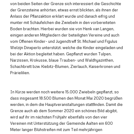
von beiden Seiten der Grenze sich interessiert die Geschichte
der Grenzsteine anhörten, etwas ernst blickten, als ihnen der
Anlass der Pflanzaktion erklärt wurde und danach eifrig und
munter mit Schäufelchen die Zwiebeln in den vorbereiteten
Boden brachten. Hierbei wurden sie von Henk van Langen,
einigen anderen Mitgliedern der beteiligten Vereine und auch
vom Offenen Kinder- und Jugendtreff St. Michael und Figulus
Welzijn Dinxperlo unterstützt. welche die Kinder eingeladen und
bei der Aktion begleitet haben. Gepflanzt wurden Tulpen,
Narzissen, Krokusse, blaue Trauben- und Waldhyazinthen,
Schachbrett bzw. Kiebitz-Blumen, Zierlauch, Kaiserkronen und
Prärielilien.
In Kürze werden noch weitere 15.000 Zwiebeln gepflanzt, so
dass insgesamt 18.500 Blumen den Monat Mai 2020 begrüßen
werden, in dem die Hauptveranstaltungen stattfinden. Damit die
Grenze auch ab dem Sommer 2020 ein schönes Bild abgibt,
wird auf ihr im nächsten Frühjahr ebenfalls von den vier
Vereinen mit Unterstützung der Gemeinde Aalten ein 600
Meter langer Blühstreifen mit zum Teil mehrjährigen