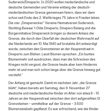
Suderwick/Dinxperlo: In 2020 wollen niederländische und
deutsche Gemeinden und Vereine entlang der deutsch-
niederländischen Grenze gemeinsam feiern, dass wir dann
schon seit Ende des 2. Weltkrieges 75 Jahre in Frieden leben.
Die vier „Dinxperwicker“ Vereine Heimatverein Suderwick,
Stichting Bewaar´t Olde Dinxperlo, Dinxpers Belang und die
Bürgerinitiative Dinxperwick bringen zu diesem Anlass die
Grenze, die durch den Überfall der deutschen Wehrmacht auf
die Niederlande am 10. Mai 1940 auf brutalste Art entwürdigt
wurde, zwischen den Grenzsteinen an der Keupenstraat in
Dinxperlo zum Blühen. Lasst Blumen sprechen: „Ein buntes
Blumenmehr soll ausdrücken, dass man die Schrecken des
Krieges nicht vergisst, die Grenze heute aber kein Hindernis
mehr ist und man sich schon lange über die Grenze hinweg gut
versteht.“
Der Anfang ist gemacht. Damit im nächsten Jahr „die Grenze
blüht“, haben bereits am Samstag, den 9. November 27
deutsche und niederländische Kinder im Alter von etwa 6 – 10
Jahren an der Keupenstraat zwischen den dort aufgereihten 12
Grenzsteinen – unmittelbar auf der Grenze – 3.500
Blumenzwiebeln gepflanzt. Es war erfrischend, wie die Kinder